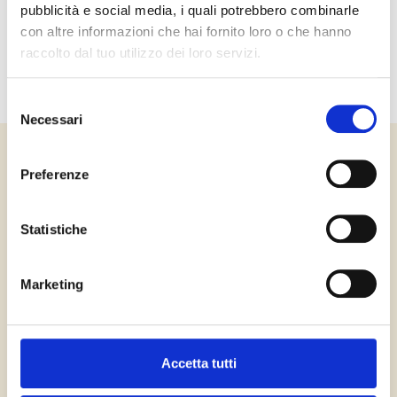
pubblicità e social media, i quali potrebbero combinarle
←
older
con altre informazioni che hai fornito loro o che hanno
raccolto dal tuo utilizzo dei loro servizi.
Selezione
Necessari
del
consenso
Preferenze
Statistiche
Primo Operatore Privato del Mercato Postale Nazionale presente con 400
agenzie partner e 10 hub.
Marketing
Il lavoro professionale e la conoscenza del territorio di oltre 2.000 postini
garantiscono nel recapito tracciato la puntualità della corrispondenza,
coprendo circa il 70% della popolazione italiana.
Fulmine Group con le business unit – Mail, Digital, Servizi Notificazione e
Parcel – è un’azienda multicanale e multiprodotto.
Accetta tutti