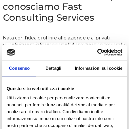
conosciamo Fast
Consulting Services
Nata con l’idea di offrire alle aziende e ai privati
cittadini, servizi di recapito ad alto valore aggiunto, da
circa 5 anni l’azienda è entrata a far parte del
Network Fulmine Group
Consenso
Dettagli
Informazioni sui cookie
Network Fulmine Group:
conosciamo Sar Service
Questo sito web utilizza i cookie
Utilizziamo i cookie per personalizzare contenuti ed
Da circa 7 anni Sar Service fa parte del Network
annunci, per fornire funzionalità dei social media e per
Fulmine Group, trovando nella partnership una
analizzare il nostro traffico. Condividiamo inoltre
possibilità di sviluppo ed una valorizzazione della
informazioni sul modo in cui utilizzi il nostro sito con i
propria attività.
nostri partner che si occupano di analisi dei dati web,