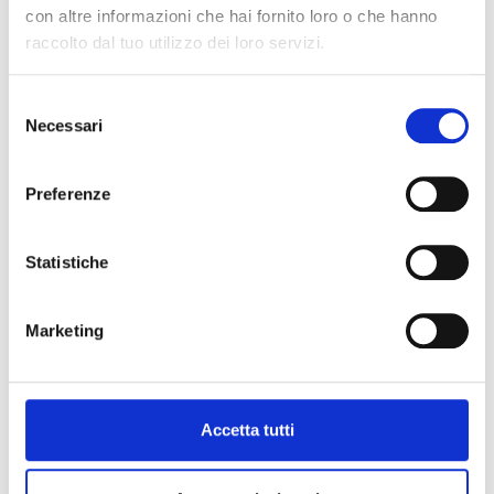
con altre informazioni che hai fornito loro o che hanno
raccolto dal tuo utilizzo dei loro servizi.
Selezione
Necessari
del
consenso
Preferenze
Statistiche
Marketing
Consegna urbana a zero emissioni:
Fulmine Group potenzia la flotta
elettrica a Palermo
Accetta tutti
LEGGI TUTTO »