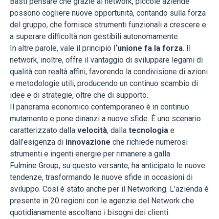
Basti pensare che grazie al network, piccole aziende
possono cogliere nuove opportunità, contando sulla forza
del gruppo, che fornisce strumenti funzionali a crescere e
a superare difficoltà non gestibili autonomamente.
In altre parole, vale il principio l
‘unione fa la forza
. Il
network, inoltre, offre il vantaggio di sviluppare legami di
qualità con realtà affini, favorendo la condivisione di azioni
e metodologie utili, producendo un continuo scambio di
idee e di strategie, oltre che di supporto.
Il panorama economico contemporaneo è in continuo
mutamento e pone dinanzi a nuove sfide. È uno scenario
caratterizzato dalla
velocità
, dalla
tecnologia
e
dall’esigenza di
innovazione
che richiede numerosi
strumenti e ingenti energie per rimanere a galla.
Fulmine Group, su questo versante, ha anticipato le nuove
tendenze, trasformando le nuove sfide in occasioni di
sviluppo. Così è stato anche per il Networking. L’azienda è
presente in 20 regioni con le agenzie del Network che
quotidianamente ascoltano i bisogni dei clienti.