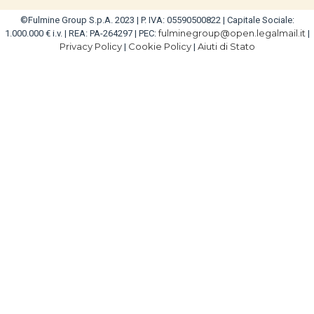
©Fulmine Group S.p.A. 2023 | P. IVA: 05590500822 | Capitale Sociale:
fulminegroup@open.legalmail.it
1.000.000 € i.v. | REA: PA-264297 | PEC:
|
Privacy Policy
Cookie Policy
Aiuti di Stato
|
|