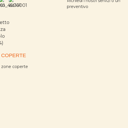
Richiedi i nostri servizi o un
preventivo
 COPERTE
a zone coperte