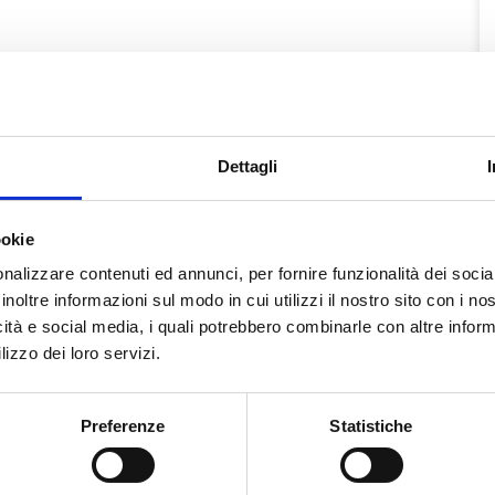
Dettagli
ookie
nalizzare contenuti ed annunci, per fornire funzionalità dei socia
inoltre informazioni sul modo in cui utilizzi il nostro sito con i n
icità e social media, i quali potrebbero combinarle con altre inform
lizzo dei loro servizi.
TRACCIABILITÀ
Preferenze
Statistiche
Servizio DOC
io DOC
Raccomandata Plus
andata Plus
Direct Mail