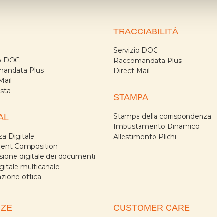
TRACCIABILITÀ
Servizio DOC
io DOC
Raccomandata Plus
andata Plus
Direct Mail
Mail
osta
STAMPA
Stampa della corrispondenza
AL
Imbustamento Dinamico
a Digitale
Allestimento Plichi
nt Composition
sione digitale dei documenti
igitale multicanale
azione ottica
NZE
CUSTOMER CARE