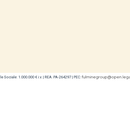
fulminegroup@open.legal
e Sociale: 1.000.000 € i.v. | REA: PA-264297 | PEC: