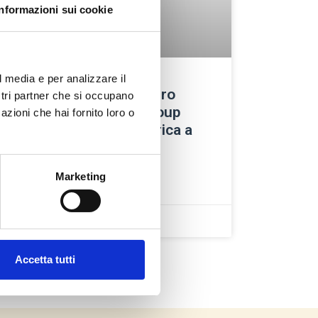
Informazioni sui cookie
l media e per analizzare il
Consegna urbana a zero
ostri partner che si occupano
emissioni: Fulmine Group
azioni che hai fornito loro o
potenzia la flotta elettrica a
Palermo
Marketing
LEGGI TUTTO »
2 Marzo 2026
Accetta tutti