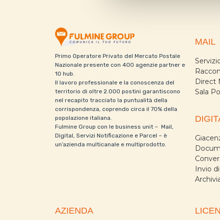
MAIL
Primo Operatore Privato del Mercato Postale
Serviz
Nazionale presente con 400 agenzie partner e
Raccom
10 hub.
Direct 
Il lavoro professionale e la conoscenza del
Sala P
territorio di oltre 2.000 postini garantiscono
nel recapito tracciato la puntualità della
corrispondenza, coprendo circa il 70% della
DIGIT
popolazione italiana.
Fulmine Group con le business unit – Mail,
Digital, Servizi Notificazione e Parcel – è
Giacenz
un’azienda multicanale e multiprodotto.
Docume
Conver
Invio d
Archivi
AZIENDA
LICE