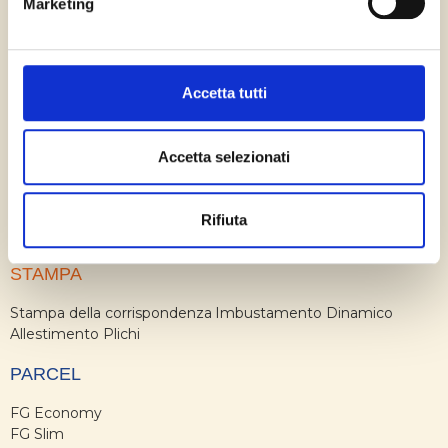
Giacenza Digitale
Marketing
Document Composition
Conversione digitale dei documenti
Invio digitale multicanale
Archiviazione ottica
Accetta tutti
TRACCIABILITÀ
Accetta selezionati
Servizio DOC
Raccomandata Plus
Direct Mail
Rifiuta
STAMPA
Stampa della corrispondenza
Imbustamento Dinamico
Allestimento Plichi
PARCEL
FG Economy
FG Slim