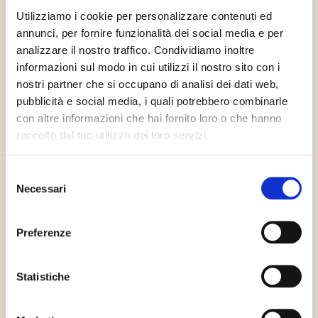
Utilizziamo i cookie per personalizzare contenuti ed
annunci, per fornire funzionalità dei social media e per
analizzare il nostro traffico. Condividiamo inoltre
informazioni sul modo in cui utilizzi il nostro sito con i
Primo Operatore Privato del Mercato Postale Nazionale presente con 400
agenzie partner e 10 hub.
nostri partner che si occupano di analisi dei dati web,
Il lavoro professionale e la conoscenza del territorio di oltre 2.000 postini
pubblicità e social media, i quali potrebbero combinarle
garantiscono nel recapito tracciato la puntualità della corrispondenza,
con altre informazioni che hai fornito loro o che hanno
coprendo circa il 70% della popolazione italiana.
Fulmine Group con le business unit – Mail, Digital, Servizi Notificazione e
raccolto dal tuo utilizzo dei loro servizi.
Parcel – è un’azienda multicanale e multiprodotto.
Selezione
MAIL
Necessari
del
Servizio DOC
consenso
Raccomandata Plus
Preferenze
Direct Mail
Sala Posta
Statistiche
DIGITAL