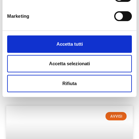
Marketing
CESSATO SCIOPERO TRASPORTI
Gentili Clienti, la situazione di disordini che nei giorni
Accetta tutti
scorsi ha attraversato il Settore della Logistica a livello
nazionale, a partire da oggi è pienamente
Accetta selezionati
LEGGI TUTTO »
Rifiuta
18 Maggio 2020
Nessun commento
AVVISI