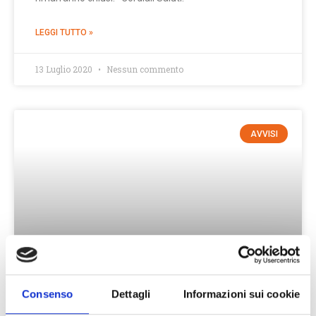
LEGGI TUTTO »
13 Luglio 2020
Nessun commento
AVVISI
Aggiornamento Situazione Recapito
Consenso
Dettagli
Informazioni sui cookie
per Emergenza Sanitaria al