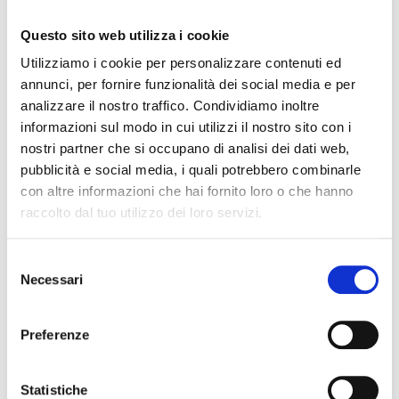
20/05/2020
Questo sito web utilizza i cookie
Gentili Clienti, comunichiamo che nei CAP ove avevamo
Utilizziamo i cookie per personalizzare contenuti ed
dovuto sospendere il servizio di consegna, a causa
annunci, per fornire funzionalità dei social media e per
dell’emergenza sanitaria Covid19, è stato ristabilito il
analizzare il nostro traffico. Condividiamo inoltre
recapito. Si
informazioni sul modo in cui utilizzi il nostro sito con i
nostri partner che si occupano di analisi dei dati web,
LEGGI TUTTO »
pubblicità e social media, i quali potrebbero combinarle
con altre informazioni che hai fornito loro o che hanno
20 Maggio 2020
Nessun commento
raccolto dal tuo utilizzo dei loro servizi.
Selezione
Necessari
del
AVVISI
consenso
Preferenze
Statistiche