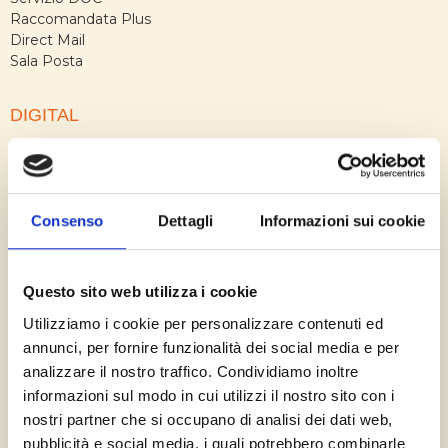
Raccomandata Plus
Direct Mail
Sala Posta
DIGITAL
Giacenza Digitale
Document Composition
Conversione digitale dei documenti
Invio digitale multicanale
Consenso
Dettagli
Informazioni sui cookie
Archiviazione ottica
TRACCIABILITÀ
Questo sito web utilizza i cookie
Utilizziamo i cookie per personalizzare contenuti ed
Servizio DOC
annunci, per fornire funzionalità dei social media e per
Raccomandata Plus
analizzare il nostro traffico. Condividiamo inoltre
Direct Mail
informazioni sul modo in cui utilizzi il nostro sito con i
nostri partner che si occupano di analisi dei dati web,
STAMPA
pubblicità e social media, i quali potrebbero combinarle