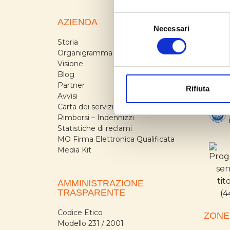
Selezione
AZIENDA
LICE
Necessari
del
Storia
AUG 1
consenso
Organigramma
LIC. I
Visione
Blog
Partner
CERT
Rifiuta
Avvisi
Carta dei servizi
Rimborsi – Indennizzi
Statistiche di reclami
MO Firma Elettronica Qualificata
Media Kit
AMMINISTRAZIONE
TRASPARENTE
Codice Etico
ZONE
Modello 231 / 2001