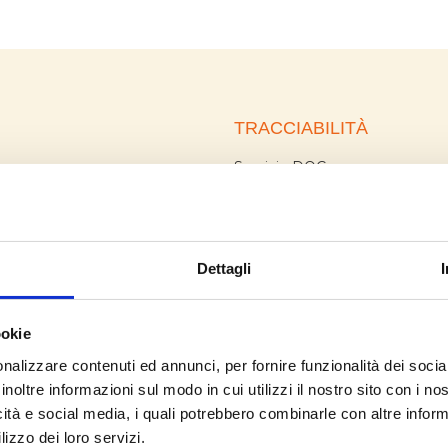
TRACCIABILITÀ
Servizio DOC
io DOC
Raccomandata Plus
andata Plus
Direct Mail
Mail
osta
STAMPA
Dettagli
Stampa della corrispondenza
AL
Imbustamento Dinamico
ookie
a Digitale
Allestimento Plichi
nt Composition
nalizzare contenuti ed annunci, per fornire funzionalità dei socia
sione digitale dei documenti
inoltre informazioni sul modo in cui utilizzi il nostro sito con i n
igitale multicanale
icità e social media, i quali potrebbero combinarle con altre inform
azione ottica
lizzo dei loro servizi.