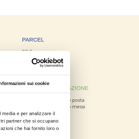
PARCEL
FG Economy
FG Slim
FG Time
FG Day
Informazioni sui cookie
SERVIZI NOTIFICAZIONE
Notificazione a mezzo posta
Notificazione a mezzo messi
l media e per analizzare il
ostri partner che si occupano
azioni che hai fornito loro o