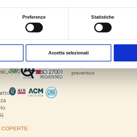
NZE
CUSTOMER CARE
Preferenze
Statistiche
720/2007
Contattaci
ND. 482/2007
Reclamo
Formulario CP AGCOM
IFICAZIONI
Accetta selezionati
INFO COMMERCIALI
Richiedi i nostri servizi o un
preventivo
 COPERTE