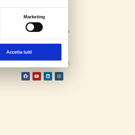
SEDE E UFFICI
Marketing
Dove siamo
Trova l’ufficio più vicino
Lavora con noi
Diventa Partner
Accetta tutti
SOCIAL NETWORK