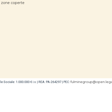
a zone coperte
fulminegroup@open.legal
e Sociale: 1.000.000 € i.v. | REA: PA-264297 | PEC: