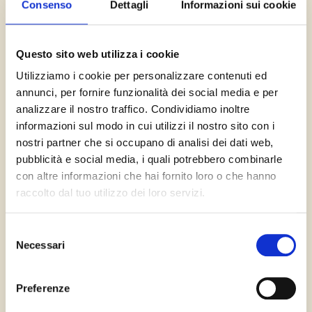
Raccomandata Plus
Consenso
Dettagli
Informazioni sui cookie
Direct Mail
Sala Posta
Questo sito web utilizza i cookie
DIGITAL
Utilizziamo i cookie per personalizzare contenuti ed
annunci, per fornire funzionalità dei social media e per
Giacenza Digitale
Document Composition
analizzare il nostro traffico. Condividiamo inoltre
Conversione digitale dei documenti
informazioni sul modo in cui utilizzi il nostro sito con i
Invio digitale multicanale
nostri partner che si occupano di analisi dei dati web,
Archiviazione ottica
pubblicità e social media, i quali potrebbero combinarle
con altre informazioni che hai fornito loro o che hanno
TRACCIABILITÀ
raccolto dal tuo utilizzo dei loro servizi.
Servizio DOC
Selezione
Raccomandata Plus
Necessari
Direct Mail
del
consenso
STAMPA
Preferenze